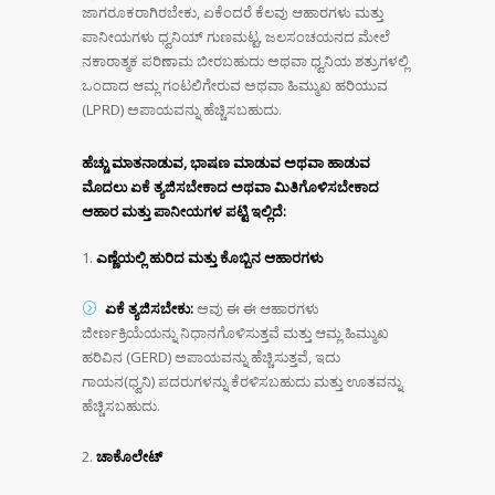
ಜಾಗರೂಕರಾಗಿರಬೇಕು, ಏಕೆಂದರೆ ಕೆಲವು ಆಹಾರಗಳು ಮತ್ತು
ಪಾನೀಯಗಳು ಧ್ವನಿಯ್ ಗುಣಮಟ್ಟ, ಜಲಸಂಚಯನದ ಮೇಲೆ
ನಕಾರಾತ್ಮಕ ಪರಿಣಾಮ ಬೀರಬಹುದು ಅಥವಾ ಧ್ವನಿಯ ಶತ್ರುಗಳಲ್ಲಿ
ಒಂದಾದ ಆಮ್ಲ ಗಂಟಲಿಗೇರುವ ಅಥವಾ ಹಿಮ್ಮುಖ ಹರಿಯುವ
(LPRD) ಅಪಾಯವನ್ನು ಹೆಚ್ಚಿಸಬಹುದು.
ಹೆಚ್ಚು ಮಾತನಾಡುವ, ಭಾಷಣ ಮಾಡುವ ಅಥವಾ ಹಾಡುವ
ಮೊದಲು
ಏಕೆ ತ್ಯಜಿ
ಸ
ಬೇಕಾದ ಅಥವಾ ಮಿತಿಗೊಳಿಸಬೇಕಾದ
ಆಹಾರ ಮತ್ತು ಪಾನೀಯಗಳ ಪಟ್ಟಿ ಇಲ್ಲಿದೆ:
ಎಣ್ಣೆಯಲ್ಲಿ ಹುರಿದ ಮತ್ತು ಕೊಬ್ಬಿನ ಆಹಾರಗಳು
ಏಕೆ ತ್ಯಜಿಸಬೇಕು
:
ಅವು ಈ ಈ ಆಹಾರಗಳು
ಜೀರ್ಣಕ್ರಿಯೆಯನ್ನು ನಿಧಾನಗೊಳಿಸುತ್ತವೆ ಮತ್ತು ಆಮ್ಲ ಹಿಮ್ಮುಖ
ಹರಿವಿನ (GERD) ಅಪಾಯವನ್ನು ಹೆಚ್ಚಿಸುತ್ತವೆ, ಇದು
ಗಾಯನ(ಧ್ವನಿ) ಪದರುಗಳನ್ನು ಕೆರಳಿಸಬಹುದು ಮತ್ತು ಊತವನ್ನು
ಹೆಚ್ಚಿಸಬಹುದು.
ಚಾಕೊಲೇಟ್