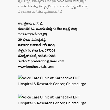
ಧ್ವನಿ ಆರೈಕೆ, ಸಮಸ್ಯೆಗಳ ಆರಂಭಿಕ ಗುರುತಿಸುವಿಕೆ ಮತ್ತು ತಜ್ಞರ
ಮಾರ್ಗದರ್ಶನವು ನಿಮ್ಮ ಧ್ವನಿಯನ್ನು ಬಲವಾಗಿ, ಸ್ಪಷ್ಟವಾಗಿ ಮತ್ತು
ವಿಶ್ವಾಸಾರ್ಹವಾಗಿಡಲು ಪ್ರಮುಖವಾಗಿದೆ.
ಡಾ: ಪ್ರಹ್ಲಾದ ಎನ್. ಬಿ.
ಕರ್ನಾಟಕ ಕಿವಿ
,
ಮೂಗು ಮತ್ತು ಗಂಟಲು ಆಸ್ಪತ್ರೆ ಮತ್ತು
ಸಂಶೋಧನಾ ಕೇಂದ್ರ (ರಿ)
,
29,
ಭೀಮ ಸಮುದ್ರ ರಸ್ತೆ
,
ದವಳಗಿರಿ ಬಡಾವಣೆ
, 2
ನೇ ಹಂತ
,
ಚಿತ್ರದುರ್ಗ
,
ಕರ್ನಾಟಕ
, 577501
ಮೊಬೈಲ್ ಸಂಖ್ಯೆ:
9483519988
ಇ-ಮೇಲ್:
prahladnb@gmail.com
www.kenthospitals.com