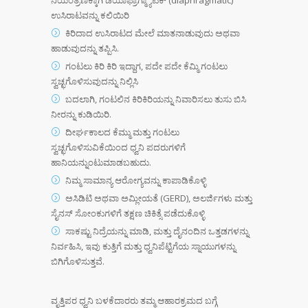
ನಿಯಂತ್ರಣಕ್ಕಾಗಿ ಡಯಾಫ್ರಾಗ್ಮ್ಯಾಟಿಕ್ (diaphragmatic)
ಉಸಿರಾಟವನ್ನು ಕಲಿಯಿರಿ
ಕಿರಿದಾದ ಉಸಿರಾಟದ ಮೇಲೆ ಮಾತನಾಡುವುದು ಅಥವಾ
ಹಾಡುವುದನ್ನು ತಪ್ಪಿಸಿ.
ಗಂಟಲು ಕಿರಿ ಕಿರಿ ಇದ್ದಾಗ, ಪದೇ ಪದೇ ಕೆಮ್ಮಿ ಗಂಟಲು
ಸ್ವಚ್ಛಗೊಳಿಸುವುದನ್ನು ನಿಲ್ಲಿಸಿ
ಬದಲಾಗಿ, ಗಂಟಲಿನ ಕಿರಿಕಿರಿಯನ್ನು ನಿವಾರಿಸಲು ತುಸು ಬಿಸಿ
ನೀರನ್ನು ಕುಡಿಯಿರಿ.
ದೀರ್ಘಕಾಲದ ಕೆಮ್ಮು ಮತ್ತು ಗಂಟಲು
ಸ್ವಚ್ಛಗೊಳಿಸುವಿಕೆಯಿಂದ ಧ್ವನಿ ಪದರುಗಳಿಗೆ
ಹಾನಿಯನ್ನುಂಟುಮಾಡಬಹುದು.
ನಿಮ್ಮ ಸಾಮಾನ್ಯ ಆರೋಗ್ಯವನ್ನು ಕಾಪಾಡಿಕೊಳ್ಳಿ
ಅಸಿಡಿಟಿ ಅಥವಾ ಅಮ್ಲೀಯತೆ (GERD), ಅಲರ್ಜಿಗಳು ಮತ್ತು
ಸೈನಸ್ ಸೋಂಕುಗಳಿಗೆ ತಕ್ಷಣ ಚಿಕಿತ್ಸೆ ಪಡೆದುಕೊಳ್ಳಿ
ಸಾಕಷ್ಟು ನಿದ್ರೆಯನ್ನು ಮಾಡಿ, ಮತ್ತು ದೈನಂದಿನ ಒತ್ತಡಗಳನ್ನು
ನಿರ್ವಹಿಸಿ, ಇವು ಕುತ್ತಿಗೆ ಮತ್ತು ಧ್ವನಿಪೆಟ್ಟಿಗೆಯ ಸ್ನಾಯುಗಳನ್ನು
ಬಿಗಿಗೊಳಿಸುತ್ತವೆ.
ವೃತ್ತಿಪರ ಧ್ವನಿ ಬಳಕೆದಾರರು ತಮ್ಮ ಆಹಾರಕ್ರಮದ ಬಗ್ಗೆ