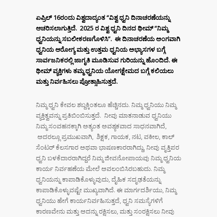
ಏಪ್ರಿಲ್
16ರಂದು ವಿಶ್ವದಾದ್ಯಂತ “ವಿಶ್ವ ಧ್ವನಿ ದಿನಾಚರಣೆಯನ್ನು
ಆಚರಿಸಲಾಗುತ್ತಿದೆ. 2025 ರ ವಿಶ್ವ ಧ್ವನಿ ದಿನದ ಥೀಮ್ “ನಿಮ್ಮ
ಧ್ವನಿಯನ್ನು ಸಬಲೀಕರಣಗೊಳಿಸಿ”.
ಈ ದಿನಾಚರಣೆಯ ಅಂಗವಾಗಿ
ಧ್ವನಿಯ ಆರೋಗ್ಯ ಮತ್ತು ಉತ್ತಮ ಧ್ವನಿಯ ಅಭ್ಯಾಸಗಳ ಬಗ್ಗೆ
ಸಾರ್ವಜನಿಕರಲ್ಲಿ ಜಾಗೃತಿ ಮೂಡಿಸುವ ಗುರಿಯನ್ನು ಹೊಂದಿದೆ. ಈ
ಥೀಮ್ ವ್ಯಕ್ತಿಗಳು ತಮ್ಮ ಧ್ವನಿಯ ಯೋಗಕ್ಷೇಮದ ಬಗ್ಗೆ ಕಲಿಯಲು
ಮತ್ತು ನಿರ್ವಹಿಸಲು ಪ್ರೋತ್ಸಾಹಿಸುತ್ತದೆ.
ನಿಮ್ಮ ಧ್ವನಿ ಕೇವಲ ಶಬ್ದಕ್ಕಿಂತಲೂ ಹೆಚ್ಚಿನದು. ನಿಮ್ಮ ಧ್ವನಿಯು ನಿಮ್ಮ
ವ್ಯಕ್ತಿತ್ವವನ್ನು ಪ್ರತಿಬಿಂಬಿಸುತ್ತದೆ. ನೀವು ಮಾತನಾಡುವ ಧ್ವನಿಯು
ನಿಮ್ಮ ಸಂವಹನಕ್ಕಾಗಿ ಅತ್ಯಂತ ಅವಶ್ಯಕವಾದ ಸಾಧನವಾಗಿದೆ,
ಅದರಲ್ಲೂ ಪ್ರಮುಖವಾಗಿ, ಶಿಕ್ಷಕ, ಗಾಯಕ, ನಟ, ವಕೀಲ, ಕಾಲ್
ಸೆಂಟರ್ ಕೆಲಸಗಾರ ಅಥವಾ ಭಾಷಣಕಾರರಾಗಿದ್ದು, ನೀವು ವೃತ್ತಿಪರ
ಧ್ವನಿ ಬಳಕೆದಾರರಾಗಿದ್ದರೆ ನಿಮ್ಮ ಜೀವನೋಪಾಯವು ನಿಮ್ಮ ಧ್ವನಿಯ
ಕಾರ್ಯ ನಿರ್ವಹಣೆಯ ಮೇಲೆ ಅವಲಂಬಿಸಿರಬಹುದು. ನಿಮ್ಮ
ಧ್ವನಿಯನ್ನು ಕಾಪಾಡಿಕೊಳ್ಳುವುದು, ದೈಹಿಕ ಸದೃಢತೆಯನ್ನು
ಕಾಪಾಡಿಕೊಳ್ಳುವಷ್ಟೇ ಮುಖ್ಯವಾಗಿದೆ. ಈ ಮಾರ್ಗದರ್ಶಿಯು, ನಿಮ್ಮ
ಧ್ವನಿಯು ಹೇಗೆ ಕಾರ್ಯನಿರ್ವಹಿಸುತ್ತದೆ, ಧ್ವನಿ ಸಮಸ್ಯೆಗಳಿಗೆ
ಕಾರಣವೇನು ಮತ್ತು ಅದನ್ನು ರಕ್ಷಿಸಲು, ಮತ್ತು ಸಂರಕ್ಷಿಸಲು ನೀವು