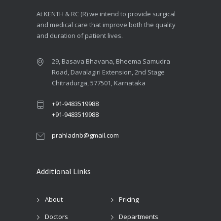
At KENTH & RC (R) we intend to provide surgical
and medical care that improve both the quality
and duration of patient lives.
29, Basava Bhavana, Bheema Samudra
Road, Davalagiri Extension, 2nd Stage
Chitradurga, 577501, Karnataka
+91-9483519988
+91-9483519988
prahladnb@gmail.com
Additional Links
About
Pricing
Doctors
Departments