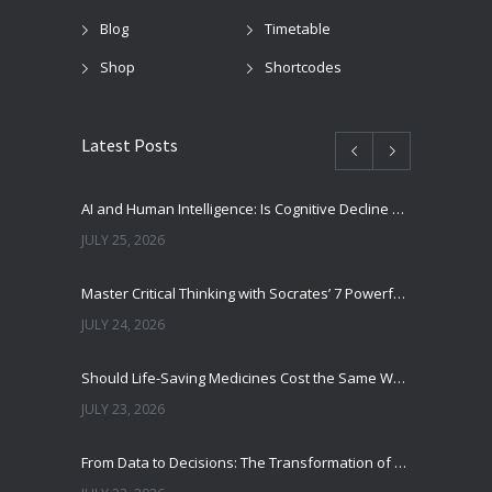
Blog
Timetable
Shop
Shortcodes
Latest Posts
AI and Human Intelligence: Is Cognitive Decline a Real Risk?
JULY 25, 2026
Master Critical Thinking with Socrates’ 7 Powerful Questions
JULY 24, 2026
Should Life-Saving Medicines Cost the Same Worldwide?
JULY 23, 2026
From Data to Decisions: The Transformation of Clinical Medicine Using Machine Learning