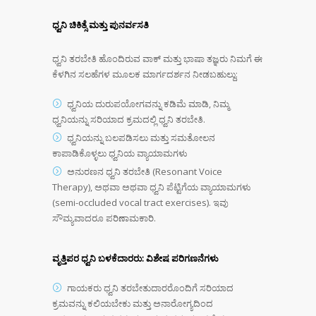
ಧ್ವನಿ ಚಿಕಿತ್ಸೆ ಮತ್ತು ಪುನರ್ವಸತಿ
ಧ್ವನಿ ತರಬೇತಿ ಹೊಂದಿರುವ ವಾಕ್ ಮತ್ತು ಭಾಷಾ ತಜ್ಞರು ನಿಮಗೆ ಈ
ಕೆಳಗಿನ ಸಲಹೆಗಳ ಮೂಲಕ ಮಾರ್ಗದರ್ಶನ ನೀಡಬಹುಲ್ದು:
ಧ್ವನಿಯ ದುರುಪಯೋಗವನ್ನು ಕಡಿಮೆ ಮಾಡಿ, ನಿಮ್ಮ
ಧ್ವನಿಯನ್ನು ಸರಿಯಾದ ಕ್ರಮದಲ್ಲಿ ಧ್ವನಿ ತರಬೇತಿ.
ಧ್ವನಿಯನ್ನು ಬಲಪಡಿಸಲು ಮತ್ತು ಸಮತೋಲನ
ಕಾಪಾಡಿಕೊಳ್ಳಲು ಧ್ವನಿಯ ವ್ಯಾಯಾಮಗಳು
ಅನುರಣನ ಧ್ವನಿ ತರಬೇತಿ (Resonant Voice
Therapy), ಅಥವಾ ಅಥವಾ ಧ್ವನಿ ಪೆಟ್ಟಿಗೆಯ ವ್ಯಾಯಾಮಗಳು
(semi-occluded vocal tract exercises). ಇವು
ಸೌಮ್ಯವಾದರೂ ಪರಿಣಾಮಕಾರಿ.
ವೃತ್ತಿಪರ ಧ್ವನಿ ಬಳಕೆದಾರರು: ವಿಶೇಷ ಪರಿಗಣನೆಗಳು
ಗಾಯಕರು ಧ್ವನಿ ತರಬೇತುದಾರರೊಂದಿಗೆ ಸರಿಯಾದ
ಕ್ರಮವನ್ನು ಕಲಿಯಬೇಕು ಮತ್ತು ಅನಾರೋಗ್ಯದಿಂದ