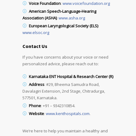
Voice Foundation
:
www.voicefoundation.org
American Speech-Language-Hearing
Association (ASHA)
:
www.asha.org
European Laryngological Society (ELS)
:
www.elsoc.org
Contact Us
If you have concerns about your voice or need
personalized advice, please reach out to:
Karnataka ENT Hospital & Research Center (R)
Address
: #29, Bheema Samudra Road,
Davalagiri Extension, 2nd Stage, Chitradurga,
577501, Karnataka.
Phone
: +91 – 9342310854.
Website
:
www.kenthospitals.com
.
We’re here to help you maintain a healthy and