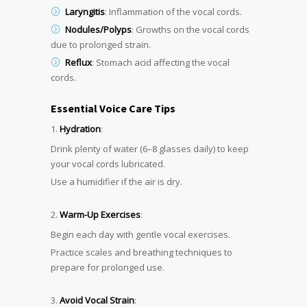
Laryngitis
: Inflammation of the vocal cords.
Nodules/Polyps
: Growths on the vocal cords
due to prolonged strain.
Reflux
: Stomach acid affecting the vocal
cords.
Essential Voice Care Tips
Hydration
:
Drink plenty of water (6–8 glasses daily) to keep
your vocal cords lubricated.
Use a humidifier if the air is dry.
Warm-Up Exercises
:
Begin each day with gentle vocal exercises.
Practice scales and breathing techniques to
prepare for prolonged use.
Avoid Vocal Strain
: