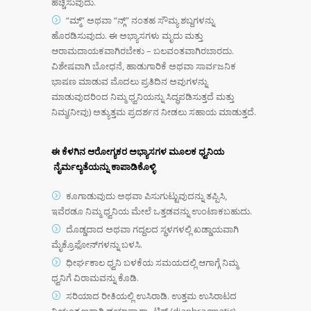
ಹೆಚ್ಚಿಸುವುದು.
“ಮ್ಮ್” ಅಥವಾ “ನ್ಗ್” ನಂತಹ ಸೌಮ್ಯ ಶಬ್ದಗಳನ್ನು
ಹೊರಡಿಸುವುದು. ಈ ಅಭ್ಯಾಸಗಳು ಮೃದು ಮತ್ತು
ಆರಾಮದಾಯಕವಾಗಿರಬೇಕು – ಬಲವಂತವಾಗಿರಬಾರದು.
ವಿಶೇಷವಾಗಿ ಬೋಧನೆ, ಹಾಡುಗಾರಿಕೆ ಅಥವಾ ಸಾರ್ವಜನಿಕ
ಭಾಷಣ ಮಾಡುವ ಮೊದಲು ಪ್ರತಿದಿನ ಅವುಗಳನ್ನು
ಮಾಡುವುದರಿಂದ ನಿಮ್ಮ ಧ್ವನಿಯನ್ನು ಸಿದ್ಧಪಡಿಸುತ್ತದೆ ಮತ್ತು
ನಿಮ್ಮ(ನೀವು) ಅತ್ಯುತ್ತಮ ಪ್ರದರ್ಶನ ನೀಡಲು ಸಹಾಯ ಮಾಡುತ್ತದೆ.
ಈ ಕೆಳಗಿನ ಆರೋಗ್ಯಕರ ಅಭ್ಯಾಸಗಳ ಮೂಲಕ ಧ್ವನಿಯ
ನೈರ್ಮಲ್ಯತೆಯನ್ನು ಕಾಪಾಡಿಕೊಳ್ಳಿ
ಕೂಗಾಡುವುದು ಅಥವಾ ಪಿಸುಗುಟ್ಟುವುದನ್ನು ತಪ್ಪಿಸಿ,
ಇವೆರಡೂ ನಿಮ್ಮ ಧ್ವನಿಯ ಮೇಲೆ ಒತ್ತಡವನ್ನು ಉಂಟಾಕಬಹುದು.
ದೊಡ್ಡದಾದ ಅಥವಾ ಗದ್ದಲದ ಸ್ಥಳಗಳಲ್ಲಿ ಖಡ್ಡಾಯವಾಗಿ
ಮೈಕ್ರೊಫೋನ್‍ಗಳನ್ನು ಬಳಸಿ.
ಧೀರ್ಘಕಾಲ ಧ್ವನಿ ಬಳಕೆಯ ಸಮಯದಲ್ಲಿ ಆಗಾಗ್ಗೆ ನಿಮ್ಮ
ಧ್ವನಿಗೆ ವಿರಾಮವನ್ನು ಕೊಡಿ.
ಸರಿಯಾದ ರೀತಿಯಲ್ಲಿ ಉಸಿರಾಡಿ. ಉತ್ತಮ ಉಸಿರಾಟದ