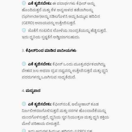
ಏಕೆ ತ್ಯಜಿಸಬೇಕು:
ಈ ಪದಾರ್ಥಗಳು ಕೆಫೀನ್ ಅನ್ನು
ಹೊಂದಿರುತ್ತದೆ ಮತ್ತು ಕೆಳ ಅನ್ನನಾಳದ ತಡೆಬಾಗಿಲನ್ನು
(Sphincter)ಅನ್ನು ಸಡಿಲಗೊಳಿಸಿ ಆಮ್ಲ ಹಿಮ್ಮುಖ ಹರಿವಿನ
(GERD) ಅಪಾಯವನ್ನು ಉತ್ತೇಜಿಸುತ್ತದೆ.
ಜೊತೆಗೆ ಗಂಟಲಿನ ಲೋಳೆಯ ಸಾಂದ್ರತೆಯನ್ನು ಹೆಚ್ಚಿಸುತ್ತದೆ.
ಇದು ಧ್ವನಿಯ ಸ್ಪಷ್ಟತೆಗೆ ಅಡ್ಡಿಯಾಗಬಹುದು.
ಕೆಫೀನ್‍ನಿಂದ ಮಾಡಿದ ಪಾನೀಯಗಳು
ಏಕೆ ತ್ಯಜಿಸಬೇಕು:
ಕೆಫೀನ್ ಒಂದು ಮೂತ್ರವರ್ಧಕವಾಗಿದ್ದು,
ದೇಹದ ಜಲ ಅಥವಾ ದ್ರವ ನಷ್ಟವನ್ನು ಉತ್ತೇಜಿಸುತ್ತದೆ ಮತ್ತು ಧ್ವನಿ
ಪದರುಗಳನ್ನು ಒಣಗಿಸುವ ಸಾಧ್ಯತೆಯಿದೆ.
ಮದ್ಯಪಾನ
ಏಕೆ ತ್ಯಜಿಸಬೇಕು:
ಕೆಫೀನ್‌ನಂತೆ, ಆಲ್ಕೋಹಾಲ್ ಕೂಡ
ನಿರ್ಜಲೀಕರಣಗೊಳಿಸುತ್ತದೆ ಮತ್ತು ನರಗಳ ಹೊ೦ದಾಣಿಕೆಯನ್ನು
ಮಂದಗೊಳಿಸುತ್ತದೆ, ಧ್ವನಿಯ ಸ್ಥರ ನಿಯಂತ್ರಣ ಮತ್ತು ಧ್ವನಿ ಶಕ್ತಿಯ
ಮೇಲೆ ಪರಿಣಾಮ ಬೀರುತ್ತದೆ.
ಇದು ಆಮ್ಲಗಳ ಹಿಮ್ಮುಖ ಹರಿವನ್ನು (LPRD) ಸಹ