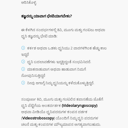
ಆರಿಸಿಕೊಳ್ಳಿ.
ತಜ್ಞರನ್ನು ಯಾವಾಗ ಭೇಟಿಯಾಗಬೇಕು?
ಈ ಕೆಳಗಿನ ಸಂದರ್ಭಗಳಲ್ಲಿ ಕಿವಿ, ಮೂಗು ಮತ್ತು ಗಂಟಲು ಅಥವಾ
ಧ್ವನಿ ತಜ್ಞರನ್ನು ಭೇಟಿ ಮಾಡಿ:
ಕರ್ಕಶ ಅಥವಾ ಒಡಕು ಧ್ವನಿಯು 2 ವಾರಗಳಿಗಿಂತ ಹೆಚ್ಚು ಕಾಲ
ಇದ್ದರೆ
ಧ್ವನಿ ಬದಲಾವಣೆಗಳು ಇದ್ದಕ್ಕಿದ್ದಂತೆ ಸಂಭವಿಸಿದರೆ.
ಮಾತನಾಡುವಾಗ ಅಥವಾ ಹಾಡುವಾಗ ನಿಮಗೆ
ನೋವುನಿಸುತ್ತಿದ್ದರೆ
ನೀವು ಆಗಾಗ್ಗೆ ನಿಮ್ಮ ಧ್ವನಿಯನ್ನು ಕಳೆದುಕೊಳ್ಳುತ್ತಿದ್ದರೆ.
ಸಂಪೂರ್ಣ ಕಿವಿ, ಮೂಗು ಮತ್ತು ಗಂಟಲಿನ ತಪಾಸಣೆಯ ಜೊತೆಗೆ
ಧ್ವನಿ ಪೆಟ್ಟಿಗೆಯ ಅಂತರ್ದರ್ಶಕ
(
Video
laryngoscopy
)
ಅಥವಾ ವೀಡಿಯೊ ಧ್ವನಿಪದರುಗಳ ಕಂಪನ ದರ್ಶಕ
(
Videostroboscopy
) ಯೊಂದಿಗೆ ನಿಮ್ಮ ಧ್ವನಿ ಪದರುಗಳ
ಚಲನೆ ಮತ್ತು ಕಂಪನಗಳ ಮೌಲ್ಯಮಾಪನ ಅಗತ್ಯವಾಗಬಹುದು.