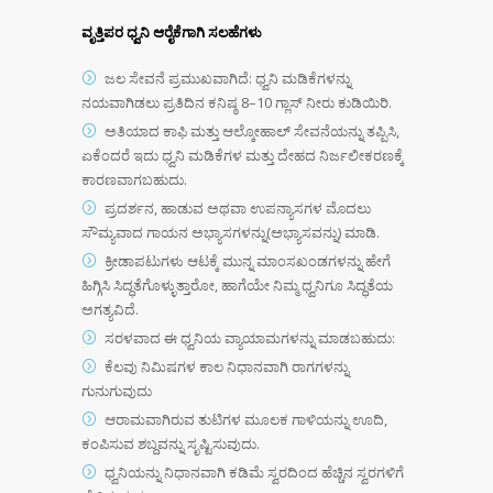
ವೃತ್ತಿಪರ ಧ್ವನಿ ಆರೈಕೆಗಾಗಿ ಸಲಹೆಗಳು
ಜಲ ಸೇವನೆ ಪ್ರಮುಖವಾಗಿದೆ: ಧ್ವನಿ ಮಡಿಕೆಗಳನ್ನು
ನಯವಾಗಿಡಲು ಪ್ರತಿದಿನ ಕನಿಷ್ಠ 8–10 ಗ್ಲಾಸ್ ನೀರು ಕುಡಿಯಿರಿ.
ಅತಿಯಾದ ಕಾಫಿ ಮತ್ತು ಆಲ್ಕೋಹಾಲ್ ಸೇವನೆಯನ್ನು ತಪ್ಪಿಸಿ,
ಏಕೆಂದರೆ ಇದು ಧ್ವನಿ ಮಡಿಕೆಗಳ ಮತ್ತು ದೇಹದ ನಿರ್ಜಲೀಕರಣಕ್ಕೆ
ಕಾರಣವಾಗಬಹುದು.
ಪ್ರದರ್ಶನ, ಹಾಡುವ ಅಥವಾ ಉಪನ್ಯಾಸಗಳ ಮೊದಲು
ಸೌಮ್ಯವಾದ ಗಾಯನ ಅಭ್ಯಾಸಗಳನ್ನು(ಅಭ್ಯಾಸವನ್ನು) ಮಾಡಿ.
ಕ್ರೀಡಾಪಟುಗಳು ಆಟಕ್ಕೆ ಮುನ್ನ ಮಾಂಸಖಂಡಗಳನ್ನು ಹೇಗೆ
ಹಿಗ್ಗಿಸಿ ಸಿದ್ಧತೆಗೊಳ್ಳುತ್ತಾರೋ, ಹಾಗೆಯೇ ನಿಮ್ಮ ಧ್ವನಿಗೂ ಸಿದ್ಧತೆಯ
ಅಗತ್ಯವಿದೆ.
ಸರಳವಾದ ಈ ಧ್ವನಿಯ ವ್ಯಾಯಾಮಗಳನ್ನು ಮಾಡಬಹುದು:
ಕೆಲವು ನಿಮಿಷಗಳ ಕಾಲ ನಿಧಾನವಾಗಿ ರಾಗಗಳನ್ನು
ಗುನುಗುವುದು
ಆರಾಮವಾಗಿರುವ ತುಟಿಗಳ ಮೂಲಕ ಗಾಳಿಯನ್ನು ಊದಿ,
ಕಂಪಿಸುವ ಶಬ್ದವನ್ನು ಸೃಷ್ಟಿಸುವುದು.
ಧ್ವನಿಯನ್ನು ನಿಧಾನವಾಗಿ ಕಡಿಮೆ ಸ್ವರದಿಂದ ಹೆಚ್ಚಿನ ಸ್ವರಗಳಿಗೆ