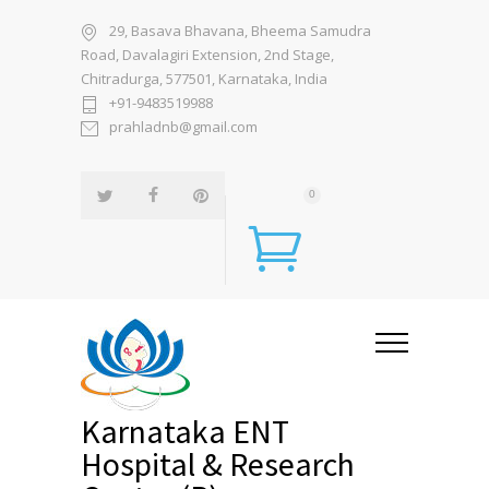
29, Basava Bhavana, Bheema Samudra
Road, Davalagiri Extension, 2nd Stage,
Chitradurga, 577501, Karnataka, India
+91-9483519988
prahladnb@gmail.com
0
Karnataka ENT
Hospital & Research