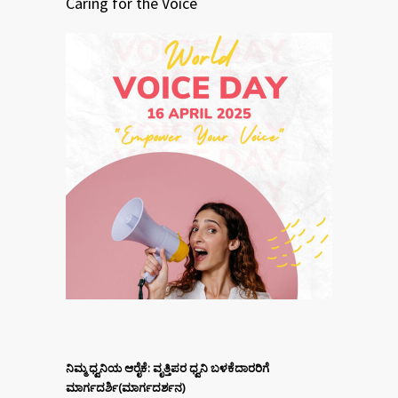
Caring for the Voice
ನಿಮ್ಮ ಧ್ವನಿಯ ಆರೈಕೆ: ವೃತ್ತಿಪರ ಧ್ವನಿ ಬಳಕೆದಾರರಿಗೆ
ಮಾರ್ಗದರ್ಶಿ
(ಮಾರ್ಗದರ್ಶನ)