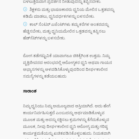
ಬಳಲುತ್ತಿರುವಾಗ ಪ್ರದರ್ಶನ ನೀಡುವುದನ್ನು ತಪ್ಪಿಸಬೇಕು.
ಶಿಕ್ಷಕರು ಮತ್ತು ಭಾಷಣಕಾರರು ಧ್ವನಿಯ ಮೇಲಿನ ಒತ್ತಡವನ್ನು
ಕಡಿಮೆ ಮಾಡಲು, ಧ್ವನಿವರ್ಧಕಗಳನ್ನು ಬಳಸಬೇಕು.
ಕಾಲ್ ಸೆಂಟರ್ ಏಜೆಂಟ್‌ಗಳು ತಮ್ಮ ಕರೆಗಳ ಅಂತರವನ್ನು
ಹೆಚ್ಚಿಸಬೇಕು, ಮತ್ತು ಧ್ವನಿಯಮೇಲಿನ ಒತ್ತಡವನ್ನು ತಪ್ಪಿಸಲು
ಹೆಡ್‌ಸೆಟ್‌ಗಳನ್ನು ಬಳಸಬೇಕು.
ರೋಗ ತಡೆಗಟ್ಟುವಿಕೆ ಯಾವಾಗಲೂ ಚಿಕಿತ್ಸೆಗಿಂತ ಉತ್ತಮ. ನಿಮ್ಮ
ವೃತ್ತಿಜೀವನದ ಆರಂಭದಲ್ಲಿ ಆರೋಗ್ಯಕರ ಧ್ವನಿ ಅಥವಾ ಗಾಯನ
ಅಭ್ಯಾಸಗಳನ್ನು ಅಳವಡಿಸಿಕೊಳ್ಳುವುದರಿಂದ ದೀರ್ಘಕಾಲೀನ
ಸಮಸ್ಯೆಗಳನ್ನು ತಡೆಯಬಹುದು
ಸಾರಾಂಶ
ನಿಮ್ಮ ಧ್ವನಿಯು ನಿಮ್ಮ ಅಮೂಲ್ಯವಾದ ಆಸ್ತಿಯಾಗಿದೆ. ಅದು ಹೇಗೆ
ಕಾರ್ಯನಿರ್ವಹಿಸುತ್ತದೆ ಎಂಬುದನ್ನು ಅರ್ಥಮಾಡಿಕೊಳ್ಳುವ
ಮೂಲಕ ಮತ್ತು ಅದನ್ನು ರಕ್ಷಿಸಲು ಕ್ರಮಗಳನ್ನು ತೆಗೆದುಕೊಳ್ಳುವ
ಮೂಲಕ, ನೀವು ದೀರ್ಘಕಾಲೀನ ಧ್ವನಿ ಆರೋಗ್ಯ ಮತ್ತು ಗರಿಷ್ಠ
ಕಾರ್ಯಕ್ಷಮತೆಯನ್ನು ಖಚಿತಪಡಿಸಿಕೊಳ್ಳಬಹುದು. ನಿಯತವಾಗಿ